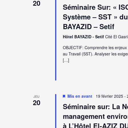
20
Séminaire Sur: « IS
Système – SST » du 
BAYAZID – Setif
Hôtel BAYAZID - Setif
Cité El Gasria
OBJECTIF: Comprendre les enjeux e
au Travail (SST). Analyser les exige
[…]
Mis en avant
19 février 2025
-
JEU
20
Séminaire sur: La 
management environ
à L’Hôtel El-AZIZ