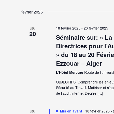
Sélectionnez
une
vues
date.
février 2025
Évènements
18 février 2025
-
20 février 2025
JEU
20
Séminaire sur: « La
Directrices pour l
» du 18 au 20 Févri
Ezzouar – Alger
L'Hôtel Mercure
Route de l'universi
OBJECTIFS: Comprendre les enjeux
Sécurité au Travail. Maitriser et s’
de l’audit interne. Décrire […]
Mis en avant
18 février 2025
-
JEU