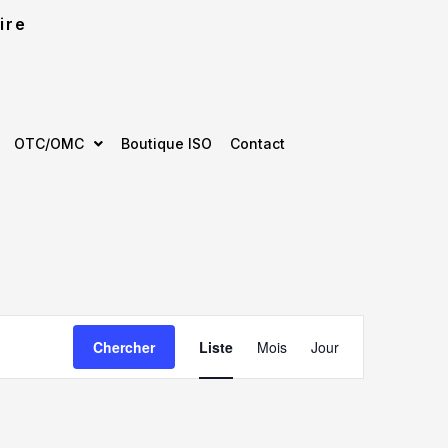
ire
OTC/OMC
Boutique ISO
Contact
Navigation
Chercher
Liste
Mois
Jour
de
vues
Évènement