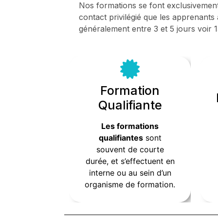
Nos formations se font exclusivement 
contact privilégié que les apprenants
généralement entre 3 et 5 jours voir 1
Formation
Formation
Qualifiante
Qualifiante
Les formations
Les formations
sont
qualifiantes
qualifiantes
sont
souvent de courte
souvent de courte
durée, et s’effectuent en
durée, et s’effectuent en
interne ou au sein d’un
interne ou au sein d’un
organisme de formation.
organisme de formation.