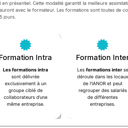
en présentiel. Cette modalité garantit la meilleure assimil
 auront avec le formateur. Les formations sont toutes de c
5 jours.
Formation Intra
Formation Inte
Formation Intra
Formation Inte
Les formations intra
Les
formations inter
s
Les formations intra
se
formations inter
Le
sont délivrée
déroule dans les locau
sont délivrée
déroule dans les locau
exclusivement à un
de l’IANOR et peut
exclusivement à un
de l’IANOR et peut
groupe ciblé de
regrouper des salariés
groupe ciblé de
regrouper des salariés
collaborateurs d’une
de différentes
collaborateurs d’une
de différentes
même entreprise.
entreprises.
même entreprise.
entreprises.