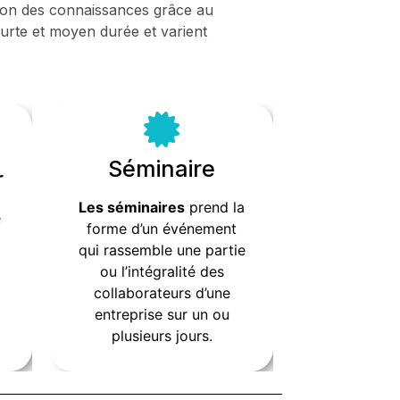
ation des connaissances grâce au
ourte et moyen durée et varient
Séminaire
Séminaire
r
r
Les
séminaires
prend la
prend la
séminaires
Les
e
s
forme d’un événement
forme d’un événement
x
x
qui rassemble une partie
qui rassemble une partie
ou l’intégralité des
ou l’intégralité des
collaborateurs d’une
collaborateurs d’une
entreprise sur un ou
entreprise sur un ou
plusieurs jours.
plusieurs jours.