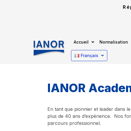
Ré
Accueil
Normalisation
Français
I
A
N
O
R
A
c
a
d
e
En tant que pionnier et leader dans l
plus de 40 ans d’expérience. Nos for
parcours professionnel.