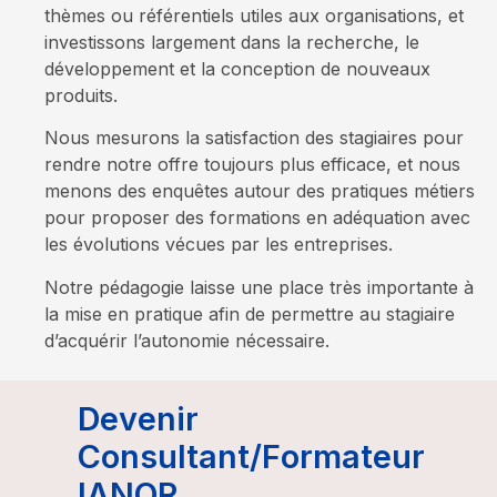
thèmes ou référentiels utiles aux organisations, et
investissons largement dans la recherche, le
développement et la conception de nouveaux
produits.
Nous mesurons la satisfaction des stagiaires pour
rendre notre offre toujours plus efficace, et nous
menons des enquêtes autour des pratiques métiers
pour proposer des formations en adéquation avec
les évolutions vécues par les entreprises.
Notre pédagogie laisse une place très importante à
la mise en pratique afin de permettre au stagiaire
d’acquérir l’autonomie nécessaire.
D
e
v
e
n
i
r
C
o
n
s
u
l
t
a
n
t
/
F
o
r
m
a
t
e
u
r
I
A
N
O
R