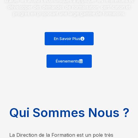
d’aider les acteurs économiques à appliquer les référentiels et
développer des demandes de normalisation, certification et
progrès en proposant une large gamme de formations.
En Savoir Plus
Évenements
Q
u
i
S
o
m
m
e
s
N
o
u
s
?
La
Di
rection de la Formation est un pole
très