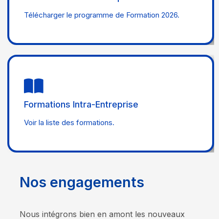
Télécharger le programme de Formation 2026.
Consulter
Formations Intra-Entreprise
Voir la liste des formations.
N
o
s
e
n
g
a
g
e
m
e
n
t
s
Nous intégrons bien en amont les nouveaux