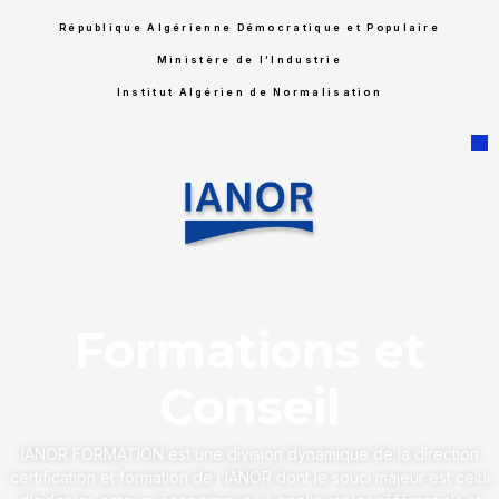
République Algérienne Démocratique et Populaire
Ministère de l’Industrie
Institut Algérien de Normalisation
Formations
et
Conseil
IANOR FORMATION est une division dynamique de la direction
certification et formation de l’IANOR dont le souci majeur est celui