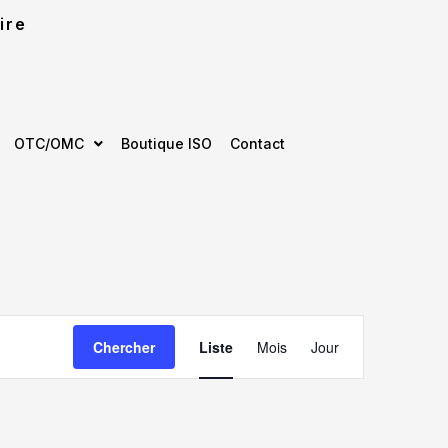
ire
OTC/OMC
Boutique ISO
Contact
Navigation
Chercher
Liste
Mois
Jour
de
vues
Évènement