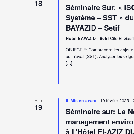
18
Séminaire Sur: « IS
Système – SST » du 
BAYAZID – Setif
Hôtel BAYAZID - Setif
Cité El Gasria
OBJECTIF: Comprendre les enjeux e
au Travail (SST). Analyser les exige
[…]
Mis en avant
19 février 2025
-
MER
19
Séminaire sur: La 
management environ
à L’Hôtel El-AZIZ