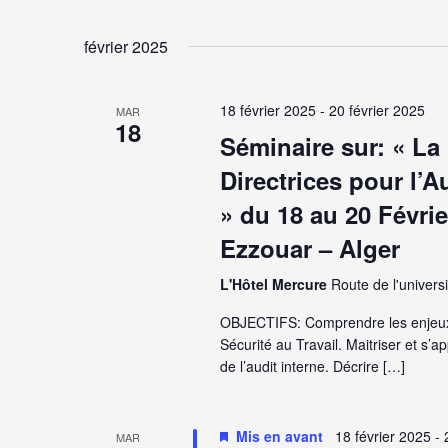
Sélectionnez
une
vues
date.
février 2025
Évènements
18 février 2025
-
20 février 2025
MAR
18
Séminaire sur: « La
Directrices pour l
» du 18 au 20 Févri
Ezzouar – Alger
L'Hôtel Mercure
Route de l'universi
OBJECTIFS: Comprendre les enjeux
Sécurité au Travail. Maitriser et s’
de l’audit interne. Décrire […]
Mis en avant
18 février 2025
-
MAR