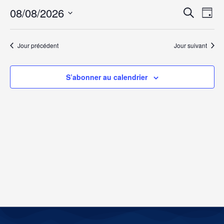
Rech
Na
08/08/2026
Recherche
Jour
Sélectionnez
de
et
une
date.
vu
Jour précédent
Jour suivant
navig
Év
de
S’abonner au calendrier
vues
Évèn