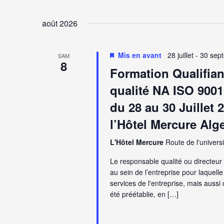
Sélectionnez
une
vues
date.
août 2026
Évènements
Mis en avant
28 juillet
-
30 sep
SAM
8
Formation Qualifia
qualité NA ISO 900
du 28 au 30 Juillet
l’Hôtel Mercure Alg
L'Hôtel Mercure
Route de l'universi
Le responsable qualité ou directeur 
au sein de l’entreprise pour laquelle 
services de l'entreprise, mais aussi 
été préétablie, en […]