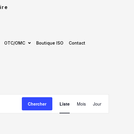
ire
OTC/OMC
Boutique ISO
Contact
Navigation
Chercher
Liste
Mois
Jour
de
vues
Évènement