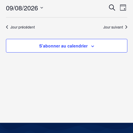
Rech
Na
09/08/2026
Recherche
Jour
Sélectionnez
de
et
une
date.
vu
Jour précédent
Jour suivant
navig
Év
de
S’abonner au calendrier
vues
Évèn