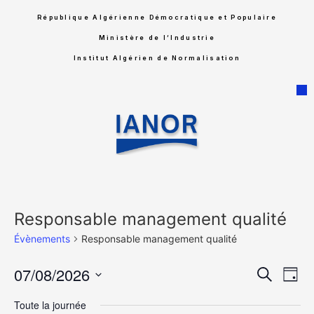
République Algérienne Démocratique et Populaire
Ministère de l’Industrie
Institut Algérien de Normalisation
Responsable management qualité
Évènements
Responsable management qualité
Rech
Na
07/08/2026
Recherche
Jour
Sélectionnez
de
et
une
Toute la journée
date.