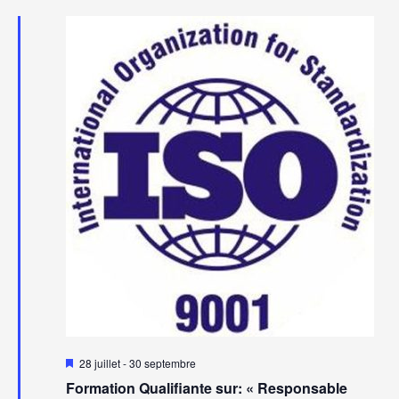
vu
navig
Év
de
vues
Évèn
Mis
28 juillet
-
30 septembre
en
Formation Qualifiante sur: « Responsable
avant