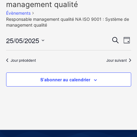
management qualité
Évènements
Responsable management qualité NA ISO 9001 : Système de
management qualité
Rech
Na
25/05/2025
Recherche
Jour
Sélectionnez
de
et
une
date.
vu
Jour précédent
Jour suivant
navig
Év
de
S’abonner au calendrier
vues
Évèn