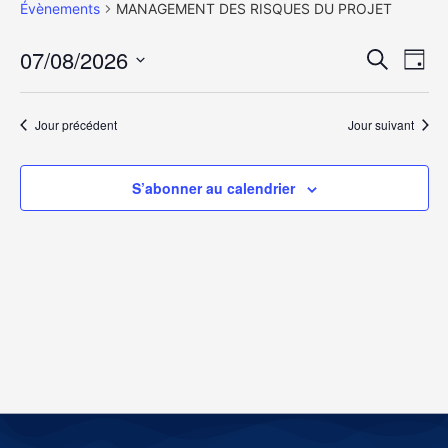
Évènements
MANAGEMENT DES RISQUES DU PROJET
Rech
Na
07/08/2026
Recherche
Jour
Sélectionnez
de
et
une
date.
vu
Jour précédent
Jour suivant
navig
Év
de
S’abonner au calendrier
vues
Évèn