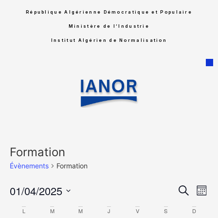
République Algérienne Démocratique et Populaire
Ministère de l’Industrie
Institut Algérien de Normalisation
Formation
Évènements
Formation
Rech
Na
01/04/2025
Recherche
Mois
Sélectionnez
de
et
une
Calendrier
L
M
M
J
V
S
D
date.