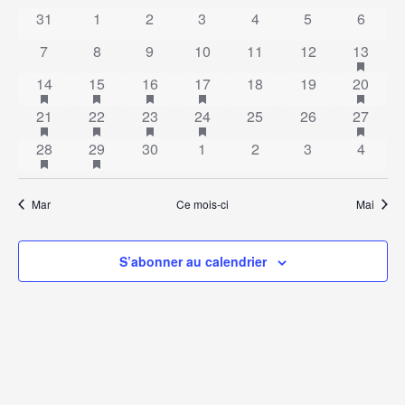
vu
navig
31
1
2
3
4
5
6
de
Év
de
has fe
7
8
9
10
11
12
13
Évènements
vues
has featured évènements
has featured évènements
has featured évènements
has featured évènements
has fe
14
15
16
17
18
19
20
has featured évènements
has featured évènements
has featured évènements
has featured évènements
has fe
21
22
23
24
25
26
Évèn
27
has featured évènements
has featured évènements
28
29
30
1
2
3
4
Mar
Ce mois-ci
Mai
S’abonner au calendrier