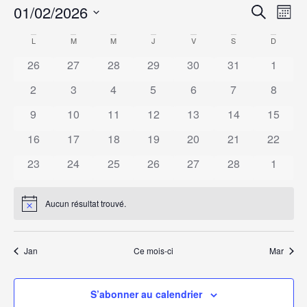
Rech
Na
01/02/2026
Recherche
Mois
Sélectionnez
de
et
une
Calendrier
L
M
M
J
V
S
D
date.
vu
navig
26
27
28
29
30
31
1
de
Év
de
2
3
4
5
6
7
8
Évènements
vues
9
10
11
12
13
14
15
16
17
18
19
20
21
Évèn
22
23
24
25
26
27
28
1
Aucun résultat trouvé.
Notice
Jan
Ce mois-ci
Mar
S’abonner au calendrier