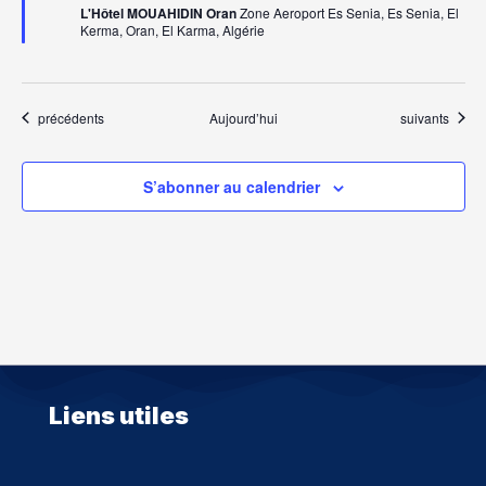
L'Hôtel MOUAHIDIN Oran
Zone Aeroport Es Senia, Es Senia, El
Kerma, Oran, El Karma, Algérie
Évènements
Évènements
précédents
Aujourd’hui
suivants
S’abonner au calendrier
Liens utiles