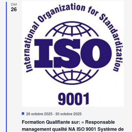
DIM
26
Mis
26 octobre 2025
-
30 octobre 2025
en
Formation Qualifiante sur: « Responsable
avant
management qualité NA ISO 9001 Système de