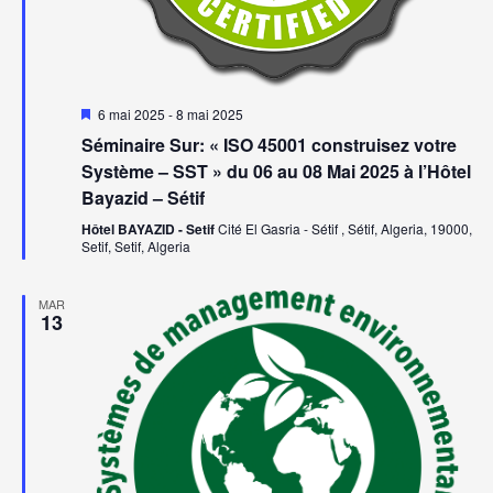
Mis
6 mai 2025
-
8 mai 2025
en
Séminaire Sur: « ISO 45001 construisez votre
avant
Système – SST » du 06 au 08 Mai 2025 à l’Hôtel
Bayazid – Sétif
Hôtel BAYAZID - Setif
Cité El Gasria - Sétif , Sétif, Algeria, 19000,
Setif, Setif, Algeria
MAR
13