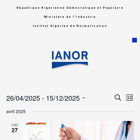
République Algérienne Démocratique et Populaire
Ministère de l’Industrie
Institut Algérien de Normalisation
Rech
Na
26/04/2025
 - 
15/12/2025
Recherche
Liste
Sélectionnez
de
et
une
avril 2025
date.
vu
navig
DIM
Év
27
de