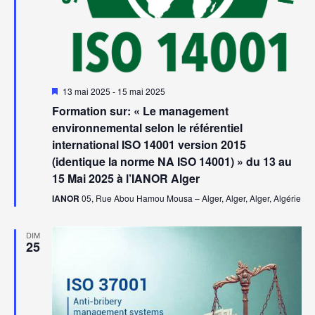
Mis
13 mai 2025
-
15 mai 2025
en
Formation sur: « Le management
avant
environnemental selon le référentiel
international ISO 14001 version 2015
(identique la norme NA ISO 14001) » du 13 au
15 Mai 2025 à l’IANOR Alger
IANOR
05, Rue Abou Hamou Mousa – Alger, Alger, Alger, Algérie
DIM
25