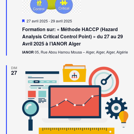
Mis
27 avril 2025
-
29 avril 2025
en
Formation sur: « Méthode HACCP (Hazard
avant
Analysis Critical Control Point) » du 27 au 29
Avril 2025 à l’IANOR Alger
IANOR
05, Rue Abou Hamou Mousa – Alger, Alger, Alger, Algérie
DIM
27