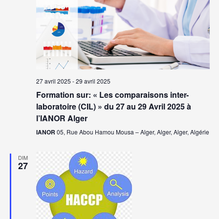
vues
Évèn
27 avril 2025
-
29 avril 2025
Formation sur: « Les comparaisons inter-
laboratoire (CIL) » du 27 au 29 Avril 2025 à
l’IANOR Alger
IANOR
05, Rue Abou Hamou Mousa – Alger, Alger, Alger, Algérie
DIM
27