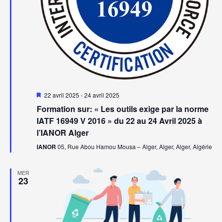
Mis
22 avril 2025
-
24 avril 2025
en
Formation sur: « Les outils exige par la norme
avant
IATF 16949 V 2016 » du 22 au 24 Avril 2025 à
l’IANOR Alger
IANOR
05, Rue Abou Hamou Mousa – Alger, Alger, Alger, Algérie
MER
23