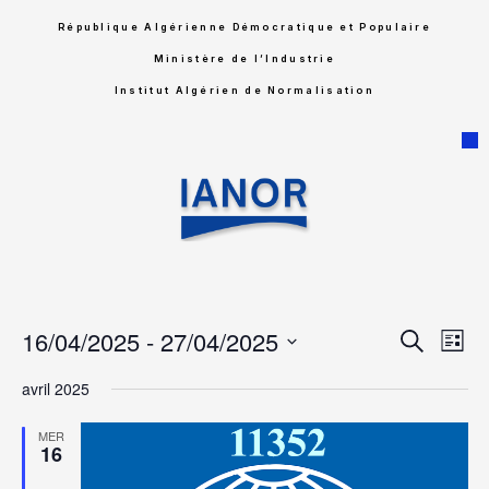
République Algérienne Démocratique et Populaire
Ministère de l’Industrie
Institut Algérien de Normalisation
Rech
Na
16/04/2025
 - 
27/04/2025
Recherche
Liste
Sélectionnez
de
et
une
avril 2025
date.
vu
navig
MER
Év
16
de