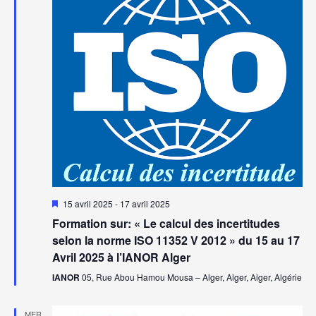
vues
Évèn
Mis
15 avril 2025
-
17 avril 2025
en
Formation sur: « Le calcul des incertitudes
avant
selon la norme ISO 11352 V 2012 » du 15 au 17
Avril 2025 à l’IANOR Alger
IANOR
05, Rue Abou Hamou Mousa – Alger, Alger, Alger, Algérie
MER