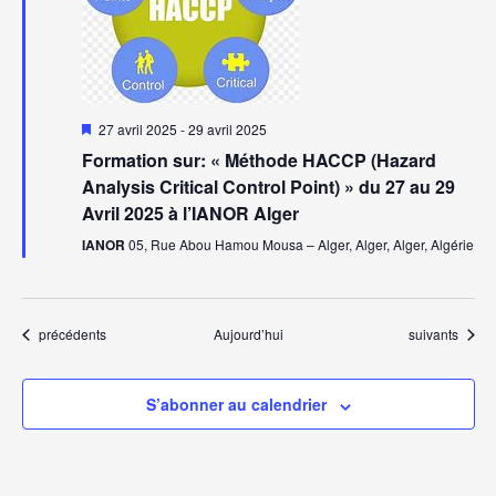
Mis
27 avril 2025
-
29 avril 2025
en
Formation sur: « Méthode HACCP (Hazard
avant
Analysis Critical Control Point) » du 27 au 29
Avril 2025 à l’IANOR Alger
IANOR
05, Rue Abou Hamou Mousa – Alger, Alger, Alger, Algérie
Évènements
Évènements
précédents
Aujourd’hui
suivants
S’abonner au calendrier