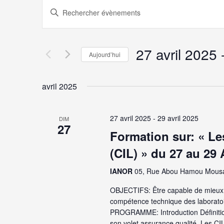
Recherche
Saisir
mot-
et
clé.
Rechercher
Évènements
navigation
par
27 avril 2025
 
mot-
Aujourd’hui
de
clé.
Sélectionnez
une
vues
date.
avril 2025
Évènements
27 avril 2025
-
29 avril 2025
DIM
27
Formation sur: « Le
(CIL) » du 27 au 29 
IANOR
05, Rue Abou Hamou Mousa – 
OBJECTIFS: Être capable de mieux 
compétence technique des laboratoir
PROGRAMME: Introduction Définitio
son volet assurance qualité. Les CIL