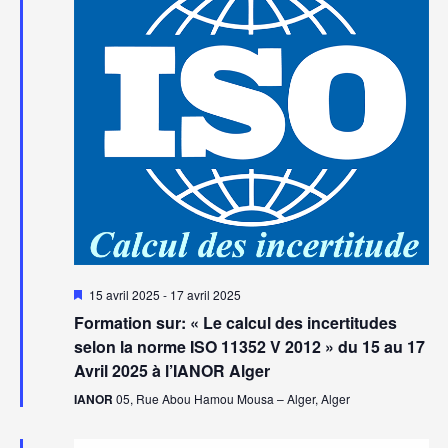
vues
Évèn
Mis
15 avril 2025
-
17 avril 2025
en
Formation sur: « Le calcul des incertitudes
avant
selon la norme ISO 11352 V 2012 » du 15 au 17
Avril 2025 à l’IANOR Alger
IANOR
05, Rue Abou Hamou Mousa – Alger, Alger