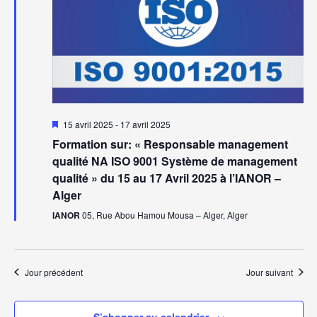
Mis
15 avril 2025
-
17 avril 2025
en
Formation sur: « Responsable management
avant
qualité NA ISO 9001 Système de management
qualité » du 15 au 17 Avril 2025 à l’IANOR –
Alger
IANOR
05, Rue Abou Hamou Mousa – Alger, Alger
Jour précédent
Jour suivant
S’abonner au calendrier