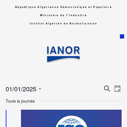
République Algérienne Démocratique et Populaire
Ministère de l’Industrie
Institut Algérien de Normalisation
Rech
Na
01/01/2025
Recherche
Jour
Sélectionnez
de
et
une
Toute la journée
date.
vu
navig
Év
de