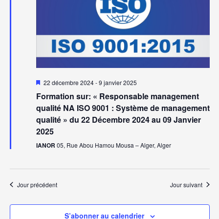
vues
Évèn
Mis
22 décembre 2024
-
9 janvier 2025
en
Formation sur: « Responsable management
avant
qualité NA ISO 9001 : Système de management
qualité » du 22 Décembre 2024 au 09 Janvier
2025
IANOR
05, Rue Abou Hamou Mousa – Alger, Alger
Jour précédent
Jour suivant
S’abonner au calendrier