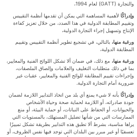
والتجارة (GATT) لعام 1994،
وإدراكًا
لأهمية المساهمة التي يمكن أن تقدمها أنظمة التقييس
وتقييم المطابقة الدولية في هذا الصدد، من خلال تعزيز كفاءة
الإنتاج وتسهيل إجراء التجارة الدولية،
ورغبة منها،
بالتالي، في تشجيع تطوير أنظمة التقييس وتقييم
المطابقة الدولية،
ورغبة منها،
مع ذلك، في ضمان ألا تشكل اللوائح الفنية والمعايير،
بما في ذلك متطلبات التغليف والعلامات وإلصاق الملصقات،
وإجراءات تقييم المطابقة للوائح الفنية والمعايير، عقبات غير
ضرورية أمام التجارة الدولية.
وإدراكًا
بأنه لا شيء يمنع أي بلد من اتخاذ التدابير اللازمة لضمان
جودة صادراته، أو اللازمة لحماية صحة وحياة الأشخاص
والحيوانات، أو الحفاظ على النباتات، أو حماية البيئة، أو منع
الممارسات التي من شأنها تضليل المستهلك، بالمستويات التي
يراها مناسبة، بشرط ألا تطبق هذه التدابير بطريقة تشكل تمييزًا
تعسفيًا أو غير مبرر بين البلدان التي توجد فيها نفس الظروف، أو