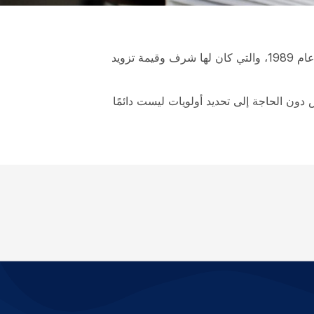
يُمثل هذا الكتالوج الذي يضم أكثر من 11818 مرجع تتويجًا لجهود ثلاث وسبعين (73) لجنة فنية وطنية تم إنشاؤها بدءًا من عام 1989، والتي كان لها شرف وقيمة تزويد
ون الحاجة إلى تحديد أولويات ليست دائمًا