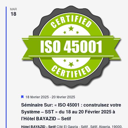
MAR
18
Mis
18 février 2025
-
20 février 2025
en
Séminaire Sur: « ISO 45001 : construisez votre
avant
Système – SST » du 18 au 20 Février 2025 à
l’Hôtel BAYAZID – Setif
Hôtel BAYAZID - Setif
Cité El Gasria - Sétif , Sétif, Algeria, 19000,