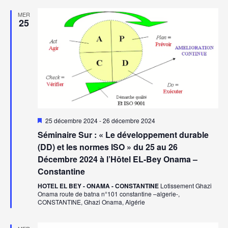
MER
25
Mis
25 décembre 2024
-
26 décembre 2024
en
Séminaire Sur : « Le développement durable
avant
(DD) et les normes ISO » du 25 au 26
Décembre 2024 à l’Hôtel EL-Bey Onama –
Constantine
HOTEL EL BEY - ONAMA - CONSTANTINE
Lotissement Ghazi
Onama route de batna n°101 constantine –algerie-,
CONSTANTINE, Ghazi Onama, Algérie