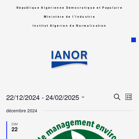
République Algérienne Démocratique et Populaire
Ministère de l’Industrie
Institut Algérien de Normalisation
Rech
Na
22/12/2024
 - 
24/02/2025
Recherche
Liste
Sélectionnez
de
et
une
décembre 2024
date.
vu
navig
DIM
Év
22
de