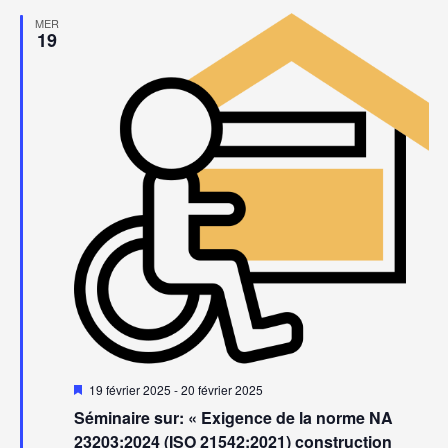
MER
19
Mis
19 février 2025
-
20 février 2025
en
Séminaire sur: « Exigence de la norme NA
avant
23203:2024 (ISO 21542:2021) construction