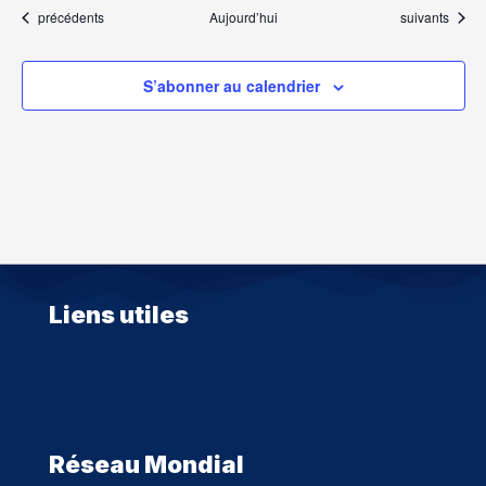
Évènements
Évènements
précédents
Aujourd’hui
suivants
S’abonner au calendrier
Liens utiles
Réseau Mondial