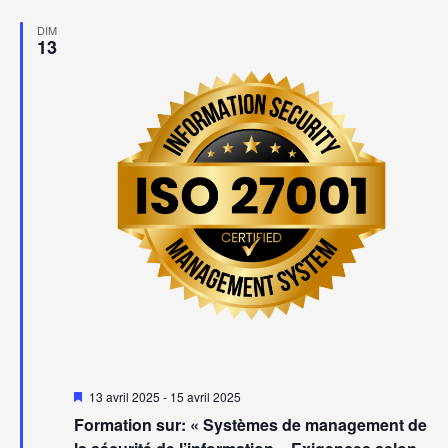
vu
navig
DIM
Év
13
de
vues
Évèn
Mis
13 avril 2025
-
15 avril 2025
en
Formation sur: « Systèmes de management de
avant