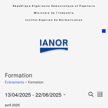
République Algérienne Démocratique et Populaire
Ministère de l’Industrie
Institut Algérien de Normalisation
Formation
Évènements
Formation
Rech
Na
13/04/2025
 - 
22/06/2025
Recherche
Liste
Sélectionnez
de
et
une
avril 2025
date.